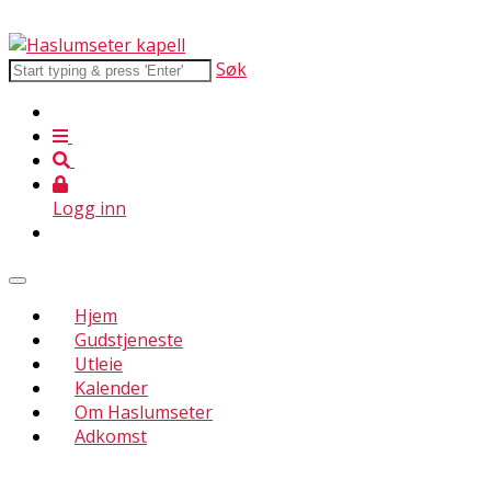
Søk
Logg inn
Hjem
Gudstjeneste
Utleie
Kalender
Om Haslumseter
Adkomst